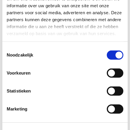
Naam
(Vereist)
informatie over uw gebruik van onze site met onze
partners voor social media, adverteren en analyse. Deze
partners kunnen deze gegevens combineren met andere
informatie die u aan ze heeft verstrekt of die ze hebben
E-mail
(Vereist)
verzameld op basis van uw gebruik van hun services.
Toestemmingsselectie
Telefoonnummer
(Vereist)
Noodzakelijk
Voorkeuren
Straat + huisnummer
(Vereist)
Statistieken
Postcode
(Vereist)
Marketing