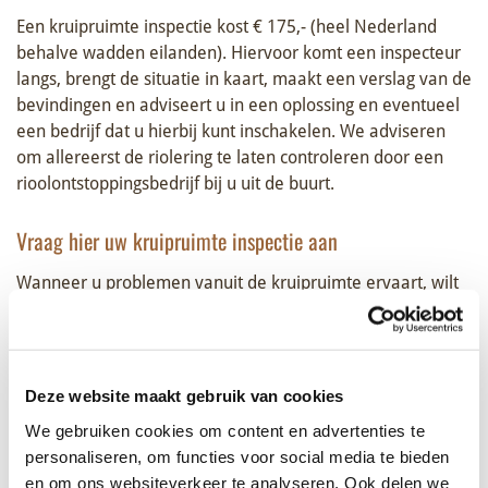
Een kruipruimte inspectie kost € 175,- (heel Nederland
behalve wadden eilanden). Hiervoor komt een inspecteur
langs, brengt de situatie in kaart, maakt een verslag van de
bevindingen en adviseert u in een oplossing en eventueel
een bedrijf dat u hierbij kunt inschakelen. We adviseren
om allereerst de riolering te laten controleren door een
rioolontstoppingsbedrijf bij u uit de buurt.
Vraag hier uw kruipruimte inspectie aan
Wanneer u problemen vanuit de kruipruimte ervaart, wilt
u dat hier zo spoedig mogelijk actie op ondernomen kan
worden. Vul onderstaande gegevens in en wij nemen
spoedig contact met u op.
Deze website maakt gebruik van cookies
Geslacht
We gebruiken cookies om content en advertenties te
Man
personaliseren, om functies voor social media te bieden
Vrouw
en om ons websiteverkeer te analyseren. Ook delen we