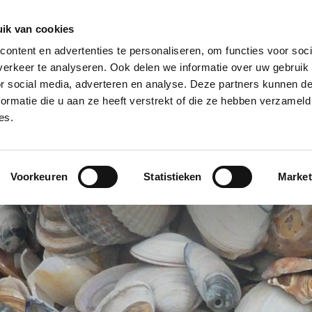
Kruipruimte Specia
te Specialist
ik van cookies
ontent en advertenties te personaliseren, om functies voor soci
r particulieren en bedrijven
erkeer te analyseren. Ook delen we informatie over uw gebruik
RUIMTE
KRUIPRUIMTE
STANK IN
VOCHT IN
or social media, adverteren en analyse. Deze partners kunnen 
OGEN
UITDIEPEN
KRUIPRUIMTE
KRUIPRUIMTE
KRU
ormatie die u aan ze heeft verstrekt of die ze hebben verzameld
Puin verwijderen
Doorslaand vocht
es.
Reinigen kruipruimte
Optrekkend vocht
Voorkeuren
Statistieken
Market