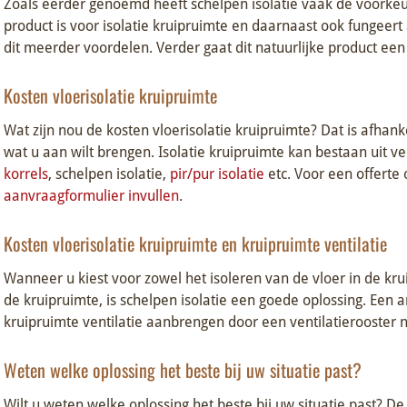
Zoals eerder genoemd heeft schelpen isolatie vaak de voorkeur
product is voor isolatie kruipruimte en daarnaast ook fungeert 
dit meerder voordelen. Verder gaat dit natuurlijke product ee
Kosten vloerisolatie kruipruimte
Wat zijn nou de kosten vloerisolatie kruipruimte? Dat is afhanke
wat u aan wilt brengen. Isolatie kruipruimte kan bestaan uit v
korrels
, schelpen isolatie,
pir/pur isolatie
etc. Voor een offerte
aanvraagformulier invullen
.
Kosten vloerisolatie kruipruimte en kruipruimte ventilatie
Wanneer u kiest voor zowel het isoleren van de vloer in de kru
de kruipruimte, is schelpen isolatie een goede oplossing. Een 
kruipruimte ventilatie aanbrengen door een ventilatierooster 
Weten welke oplossing het beste bij uw situatie past?
Wilt u weten welke oplossing het beste bij uw situatie past? De