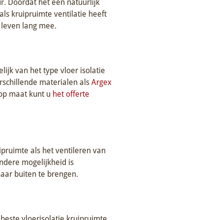
. Doordat het een natuurlijk
als kruipruimte ventilatie heeft
n leven lang mee.
lijk van het type vloer isolatie
erschillende materialen als
Argex
 op maat kunt u
het offerte
ipruimte als het ventileren van
andere mogelijkheid is
naar buiten te brengen.
 beste vloerisolatie kruipruimte