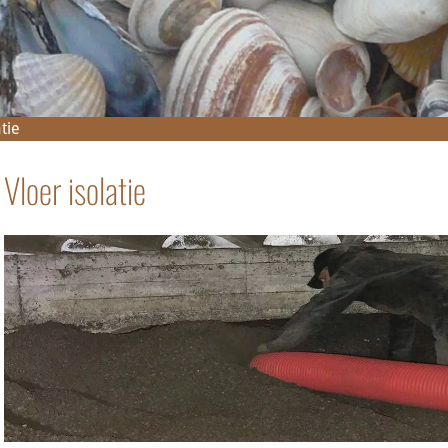
ren
en
atie
Vloer isolatie