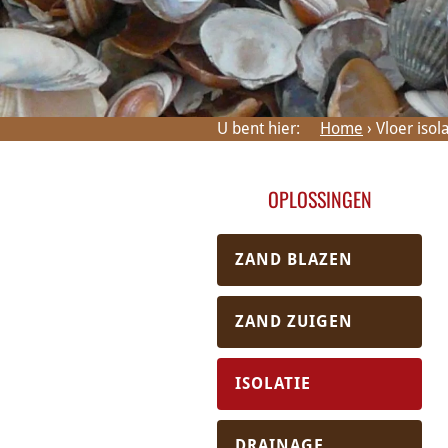
EPS parels verwijde
Schelpen verwijder
U bent hier:
Home
›
Vloer isol
OPLOSSINGEN
ZAND BLAZEN
ZAND ZUIGEN
ISOLATIE
DRAINAGE