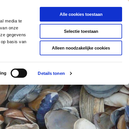
list
Subsidie
Tarieven
Bedrijven
FAQ
Kruipruimte inspectie
Alle cookies toestaan
al media te
 van onze
Selectie toestaan
GEEN
ONGEDIERTE
deze gegevens
IPRUIMTE
IN HUIS
 op basis van
Alleen noodzakelijke cookies
ing
Details tonen