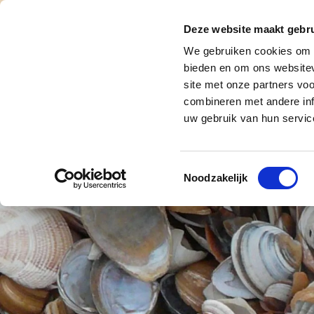
De Kruipruim
Deze website maakt gebru
We gebruiken cookies om c
voo
bieden en om ons websitev
KRUIPRUIMTE
KRUIP
site met onze partners vo
ISOLATIE
OPH
combineren met andere inf
Schelpen isolatie
uw gebruik van hun servic
Argex korrels
Toestemmingsselectie
Noodzakelijk
Lava bims
Pur isolatie
Isolatie verwijderen