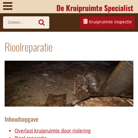
De Kruipruimte Specialist
Kruipruimte inspectie
Rioolreparatie
Inhoudsopgave
Overlast kruipruimte door riolering