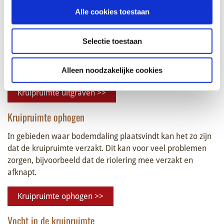
Kruipruimte uitgraven
Alle cookies toestaan
Bij een te ondiepe of helemaal geen kruipruimte, kan het
Selectie toestaan
noodzakelijk of gewenst zijn om deze uit te diepen. Om
werkzaamheden uit te voeren is er minimaal 40
centimeter ruimte nodig.
Alleen noodzakelijke cookies
Kruipruimte uitgraven >>
Kruipruimte ophogen
In gebieden waar bodemdaling plaatsvindt kan het zo zijn
dat de kruipruimte verzakt. Dit kan voor veel problemen
zorgen, bijvoorbeeld dat de riolering mee verzakt en
afknapt.
Kruipruimte ophogen >>
Vocht in de kruipruimte