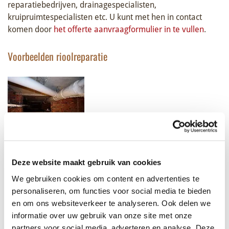
reparatiebedrijven, drainagespecialisten,
kruipruimtespecialisten etc. U kunt met hen in contact
komen door
het offerte aanvraagformulier in te vullen
.
Voorbeelden rioolreparatie
Spoed?
Deze website maakt gebruik van cookies
Deze pagina biedt u de mogelijkheid om een offerte aan te
We gebruiken cookies om content en advertenties te
vragen voor uw kruipruimte vraag. Heeft uw aanvraag
personaliseren, om functies voor social media te bieden
spoed? U kunt dit kenbaar maken via het spoed –
en om ons websiteverkeer te analyseren. Ook delen we
aanvraagformulier op deze website. Uw aanvraag krijgt
informatie over uw gebruik van onze site met onze
dan voorrang.
partners voor social media, adverteren en analyse. Deze